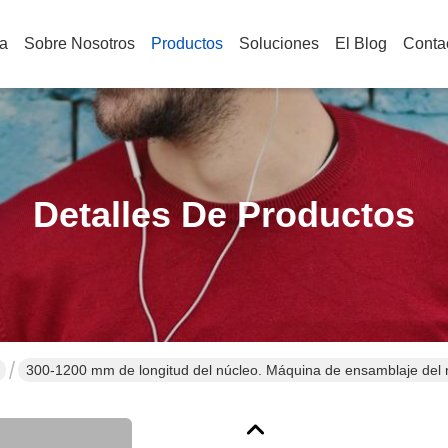
a
Sobre Nosotros
Productos
Soluciones
El Blog
Conta
Detalles De Productos
300-1200 mm de longitud del núcleo. Máquina de ensamblaje del n
ensamblaje del núcleo de preafirmación, conformación y corbata.