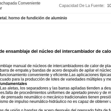
achapada Conveniente 
Capacidad De La Fuente:
1
ar
etal
, 
horno de fundición de aluminio
e ensamblaje del núcleo del intercambiador de calo
mblaje manual de núcleos de intercambiadores de calor de placa
 barra de empate,y bandas de acero después de apilar el núcleo
 funcionamiento conveniente y eficiente.Las aplicaciones típic
cuado para la producción de lotes de variedades múltiples y 
s fundamentales
: Las aletas, los separadores y las barras apiladas tienden a de
ales.falta de procedimientos uniformes de apretado previo y de 
 de prensado neumático o mecánico tradicionales tienen presión
nismo de impulso neumático-hidráulico no es capaz de obtener u
ras de unión o bandas de acero después del prensado.falta de 