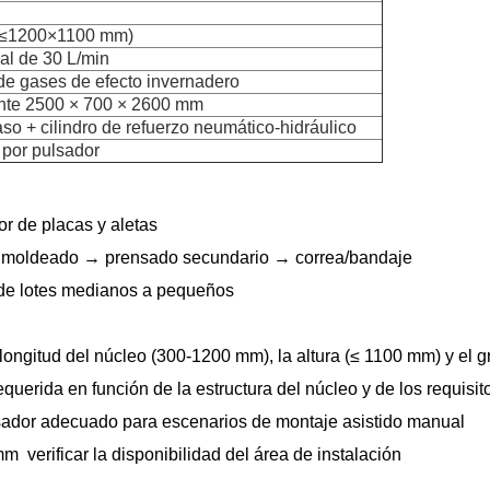
 ≤1200×1100 mm)
al de 30 L/min
de gases de efecto invernadero
te 2500 × 700 × 2600 mm
so + cilindro de refuerzo neumático-hidráulico
 por pulsador
r de placas y aletas
 moldeado → prensado secundario → correa/bandaje
, de lotes medianos a pequeños
ngitud del núcleo (300-1200 mm), la altura (≤ 1100 mm) y el g
equerida en función de la estructura del núcleo y de los requisit
sador adecuado para escenarios de montaje asistido manual
 verificar la disponibilidad del área de instalación