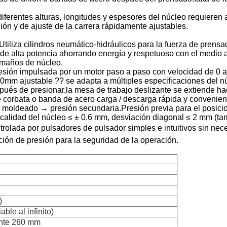
ferentes alturas, longitudes y espesores del núcleo requieren
ón y de ajuste de la carrera rápidamente ajustables.
Utiliza cilindros neumático-hidráulicos para la fuerza de pren
a de alta potencia ahorrando energía y respetuoso con el medio
tamaños de núcleo.
resión impulsada por un motor paso a paso con velocidad de 0 a 
0mm ajustable ?? se adapta a múltiples especificaciones del n
spués de presionar,la mesa de trabajo deslizante se extiende
e corbata o banda de acero carga / descarga rápida y convenient
moldeado → presión secundaria.Presión previa para el posiciona
rticalidad del núcleo ≤ ± 0.6 mm, desviación diagonal ≤ 2 mm (
rolada por pulsadores de pulsador simples e intuitivos sin n
ón de presión para la seguridad de la operación.
)
able al infinito)
nte 260 mm