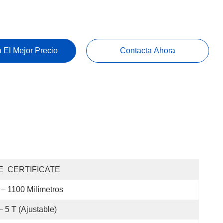
 El Mejor Precio
Contacta Ahora
E  CERTIFICATE
 – 1100 Milímetros
– 5 T (ajustable)