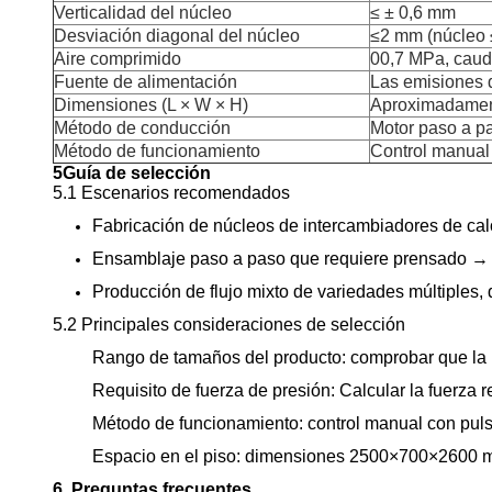
Verticalidad del núcleo
≤ ± 0,6 mm
Desviación diagonal del núcleo
≤2 mm (núcleo
Aire comprimido
00,7 MPa, caud
Fuente de alimentación
Las emisiones 
Dimensiones (L × W × H)
Aproximadamen
Método de conducción
Motor paso a pa
Método de funcionamiento
Control manual
5Guía de selección
5.1 Escenarios recomendados
Fabricación de núcleos de intercambiadores de calo
Ensamblaje paso a paso que requiere prensado →
Producción de flujo mixto de variedades múltiples
5.2 Principales consideraciones de selección
Rango de tamaños del producto: comprobar que la lo
Requisito de fuerza de presión: Calcular la fuerza r
Método de funcionamiento: control manual con pul
Espacio en el piso: dimensiones 2500×700×2600 mm ️
6. Preguntas frecuentes