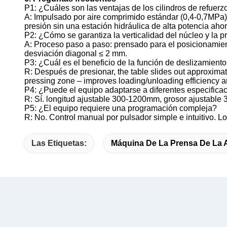
P1: ¿Cuáles son las ventajas de los cilindros de refuerz
A: Impulsado por aire comprimido estándar (0,4-0,7MPa), e
presión sin una estación hidráulica de alta potencia aho
P2: ¿Cómo se garantiza la verticalidad del núcleo y la p
A: Proceso paso a paso: prensado para el posicionamient
desviación diagonal ≤ 2 mm.
P3: ¿Cuál es el beneficio de la función de deslizamient
R: Después de presionar, the table slides out approximat
pressing zone – improves loading/unloading efficiency a
P4: ¿Puede el equipo adaptarse a diferentes especifica
R: Sí. longitud ajustable 300-1200mm, grosor ajustable
P5: ¿El equipo requiere una programación compleja?
R: No. Control manual por pulsador simple e intuitivo. 
Las Etiquetas:
Máquina De La Prensa De La A