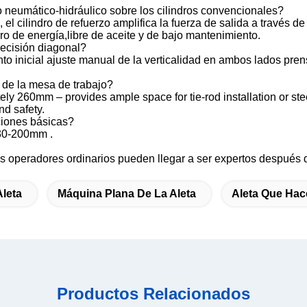
o neumático-hidráulico sobre los cilindros convencionales?
l cilindro de refuerzo amplifica la fuerza de salida a través d
rro de energía,libre de aceite y de bajo mantenimiento.
recisión diagonal?
o inicial ajuste manual de la verticalidad en ambos lados pren
o de la mesa de trabajo?
ely 260mm – provides ample space for tie-rod installation or st
nd safety.
ciones básicas?
 30-200mm .
Los operadores ordinarios pueden llegar a ser expertos después
leta
Máquina Plana De La Aleta
Aleta Que Hac
Productos Relacionados