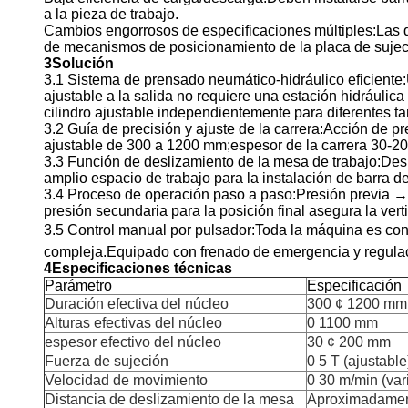
a la pieza de trabajo.
Cambios engorrosos de especificaciones múltiples:Las di
de mecanismos de posicionamiento de la placa de sujeci
3Solución
3.1 Sistema de prensado neumático-hidráulico eficiente:
ajustable a la salida no requiere una estación hidráulic
cilindro ajustable independientemente para diferentes 
3.2 Guía de precisión y ajuste de la carrera:Acción de p
ajustable de 300 a 1200 mm;espesor de la carrera 30-20
3.3 Función de deslizamiento de la mesa de trabajo:De
amplio espacio de trabajo para la instalación de barra d
3.4 Proceso de operación paso a paso:Presión previa → 
presión secundaria para la posición final asegura la ve
3.5 Control manual por pulsador:Toda la máquina es cont
compleja.Equipado con frenado de emergencia y regulaci
4Especificaciones técnicas
Parámetro
Especificación
Duración efectiva del núcleo
300 ¢ 1200 mm
Alturas efectivas del núcleo
0 1100 mm
espesor efectivo del núcleo
30 ¢ 200 mm
Fuerza de sujeción
0 5 T (ajustable
Velocidad de movimiento
0 30 m/min (vari
Distancia de deslizamiento de la mesa
Aproximadame