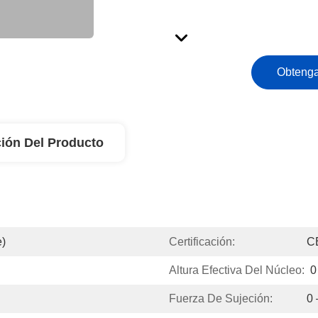
Obtenga
ión Del Producto
e)
Certificación:
C
Altura Efectiva Del Núcleo:
0
Fuerza De Sujeción:
0 