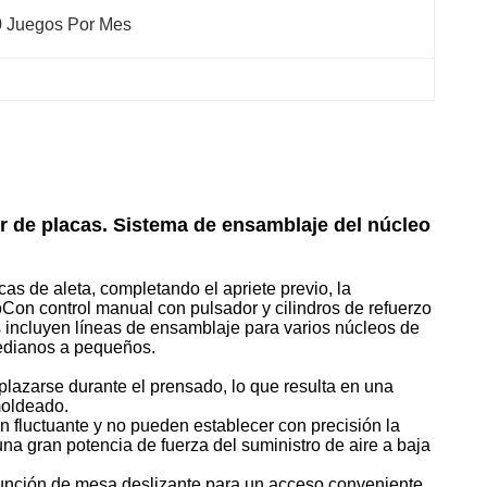
0 Juegos Por Mes
r de placas. Sistema de ensamblaje del núcleo
s de aleta, completando el apriete previo, la
Con control manual con pulsador y cilindros de refuerzo
as incluyen líneas de ensamblaje para varios núcleos de
medianos a pequeños.
splazarse durante el prensado, lo que resulta en una
moldeado.
 fluctuante y no pueden establecer con precisión la
na gran potencia de fuerza del suministro de aire a baja
función de mesa deslizante para un acceso conveniente